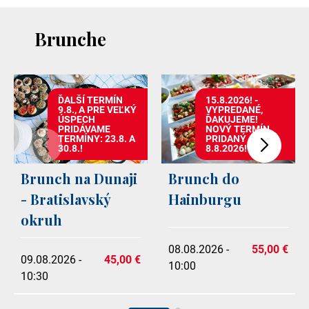
Brunche
ĎALŠÍ TERMÍN
15.8.2026! -
9.8., A PRE VEĽKÝ
VYPREDANÉ,
ÚSPECH
ĎAKUJEME!
PRIDÁVAME
NOVÝ TERMÍN
TERMÍNY: 23.8. A
PRIDANÝ -
30.8.!
8.8.2026!
Brunch na Dunaji
Brunch do
- Bratislavský
Hainburgu
okruh
08.08.2026 -
55,00 €
09.08.2026 -
45,00 €
10:00
10:30