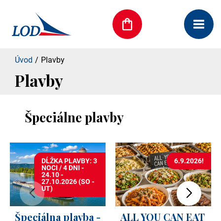
Úvod
Plavby
Plavby
Špeciálne plavby
DĹŽKA PLAVBY: 3
6.9.2026!
NOCI / 4 DNI -
24.10 -
27.10.2026 (SO -
UT)
Špeciálna plavba -
ALL YOU CAN EAT