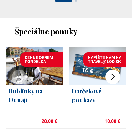
Špeciálne ponuky
DENNE OKREM
NAPÍŠTE NÁM NA
PONDELKA
TRAVEL@LOD.SK
Bublinky na
Darčekové
Dunaji
poukazy
28,00 €
10,00 €