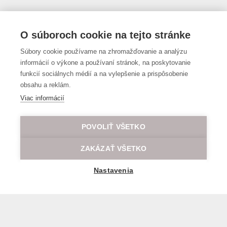
Kúpa lístkov
O súboroch cookie na tejto stránke
Tel:
+421 2/529 322 26
Súbory cookie používame na zhromažďovanie a analýzu
Fax: +421 2/529 322 26
informácií o výkone a používaní stránok, na poskytovanie
E-mail:
travel@lod.sk
funkcií sociálnych médií a na vylepšenie a prispôsobenie
obsahu a reklám.
Prenájom lodí
Viac informácií
Tel:
+421 2/529 322 24
Fax: +421 2/529 322 31
POVOLIŤ VŠETKO
E-mail:
charter@lod.sk
ZAKÁZAŤ VŠETKO
Nastavenia
Hodnotenie hostí