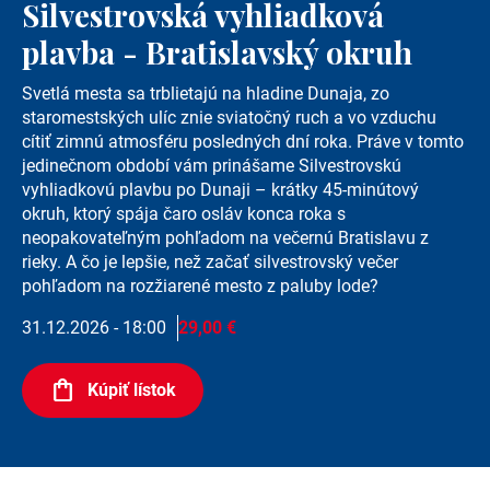
Silvestrovská vyhliadková
plavba - Bratislavský okruh
Svetlá mesta sa trblietajú na hladine Dunaja, zo
staromestských ulíc znie sviatočný ruch a vo vzduchu
cítiť zimnú atmosféru posledných dní roka. Práve v tomto
jedinečnom období vám prinášame Silvestrovskú
vyhliadkovú plavbu po Dunaji – krátky 45-minútový
okruh, ktorý spája čaro osláv konca roka s
neopakovateľným pohľadom na večernú Bratislavu z
rieky. A čo je lepšie, než začať silvestrovský večer
pohľadom na rozžiarené mesto z paluby lode?
31.12.2026 - 18:00
29,00 €
Kúpiť lístok