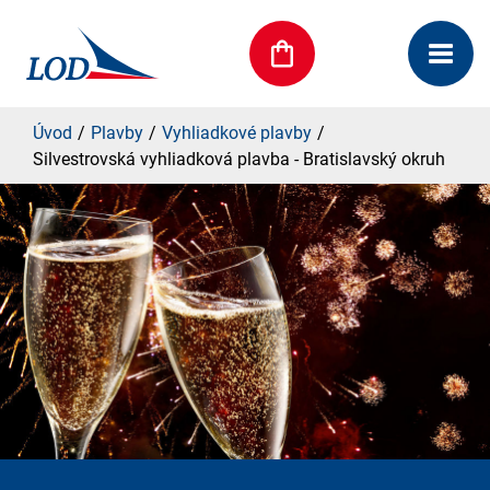
Úvod
Plavby
Vyhliadkové plavby
Silvestrovská vyhliadková plavba - Bratislavský okruh