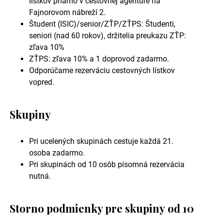
lístkov priamo v cestovnej agentúre na
Fajnorovom nábreží 2.
Študent (ISIC)/senior/ZŤP/ZŤPS: Študenti,
seniori (nad 60 rokov), držitelia preukazu ZŤP:
zľava 10%
ZŤPS: zľava 10% a 1 doprovod zadarmo.
Odporúčame rezerváciu cestovných lístkov
vopred.
Skupiny
Pri ucelených skupinách cestuje každá 21.
osoba zadarmo.
Pri skupinách od 10 osôb písomná rezervácia
nutná.
Storno podmienky pre skupiny od 10