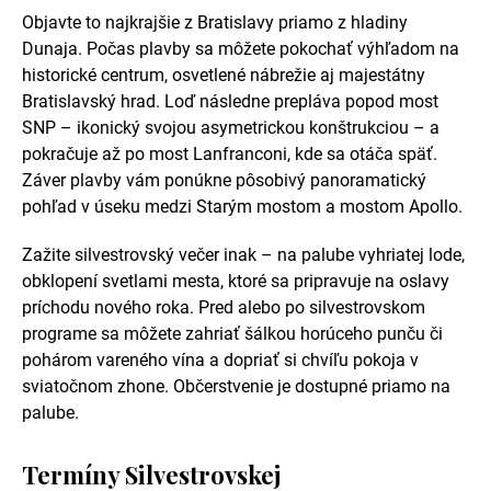
Objavte to najkrajšie z Bratislavy priamo z hladiny
Dunaja. Počas plavby sa môžete pokochať výhľadom na
historické centrum, osvetlené nábrežie aj majestátny
Bratislavský hrad. Loď následne prepláva popod most
SNP – ikonický svojou asymetrickou konštrukciou – a
pokračuje až po most Lanfranconi, kde sa otáča späť.
Záver plavby vám ponúkne pôsobivý panoramatický
pohľad v úseku medzi Starým mostom a mostom Apollo.
Zažite silvestrovský večer inak – na palube vyhriatej lode,
obklopení svetlami mesta, ktoré sa pripravuje na oslavy
príchodu nového roka. Pred alebo po silvestrovskom
programe sa môžete zahriať šálkou horúceho punču či
pohárom vareného vína a dopriať si chvíľu pokoja v
sviatočnom zhone. Občerstvenie je dostupné priamo na
palube.
Termíny Silvestrovskej