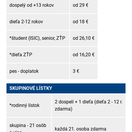
dospelý od +13 rokov
od 29 €
dieťa 2-12 rokov
od 18 €
*študent (ISIC), senior, ZŤP
od 26,10 €
*dieťa ZŤP
od 16,20 €
pes - doplatok
3 €
SKUPINOVÉ LÍSTKY
2 dospelí + 1 dieťa (dieťa 2 - 12 r.
*rodinný lístok
zdarma)
skupina - 21 osôb
každá 21. osoba zdarma