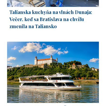
Talianska kuchyňa na vlnách Dunaja:
Večer, keď sa Bratislava na chvíľu
zmenila na Taliansko