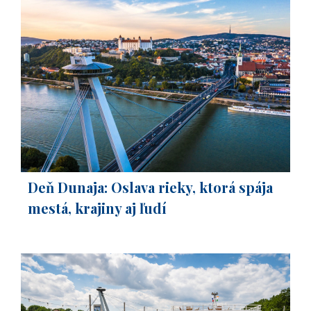
Deň Dunaja: Oslava rieky, ktorá spája
mestá, krajiny aj ľudí