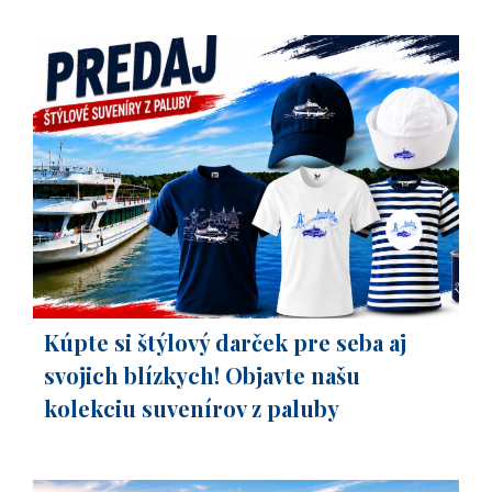
Kúpte si štýlový darček pre seba aj
svojich blízkych! Objavte našu
kolekciu suvenírov z paluby