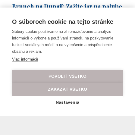
Brunch na Dunaji: Zažite jar na palube
lode s výnimočnou atmosférou!
O súboroch cookie na tejto stránke
Súbory cookie používame na zhromažďovanie a analýzu
informácií o výkone a používaní stránok, na poskytovanie
funkcií sociálnych médií a na vylepšenie a prispôsobenie
obsahu a reklám.
Viac informácií
POVOLIŤ VŠETKO
ZAKÁZAŤ VŠETKO
Nastavenia
Bratislava z Dunaja: výhľady, ktoré si
zapamätáte!