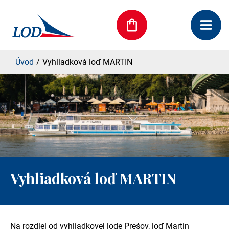
Úvod
Vyhliadková loď MARTIN
Vyhliadková loď MARTIN
Na rozdiel od vyhliadkovej lode Prešov, loď Martin