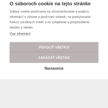
O súboroch cookie na tejto stránke
Súbory cookie používame na zhromažďovanie a analýzu
informácií o výkone a používaní stránok, na poskytovanie
funkcií sociálnych médií a na vylepšenie a prispôsobenie
obsahu a reklám.
Viac informácií
POVOLIŤ VŠETKO
ZAKÁZAŤ VŠETKO
Nastavenia
Všeobecné obchodné a prepravné podmienky
© 2026 Všetky práva vyhradené LOD.sk