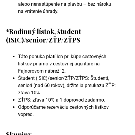
alebo nenastúpenie na plavbu – bez nároku
na vrátenie úhrady.
*Rodinný lístok, študent
(ISIC)/senior/ZŤP/ZŤPS
Táto ponuka platí len pri kúpe cestovných
lístkov priamo v cestovnej agentúre na
Fajnorovom nábreží 2.
Študent (ISIC)/senior/ZŤP/ZŤPS: Študenti,
seniori (nad 60 rokov), držitelia preukazu ZŤP:
zľava 10%
ZŤPS: zľava 10% a 1 doprovod zadarmo.
Odporúčame rezerváciu cestovných lístkov
vopred.
Skupiny