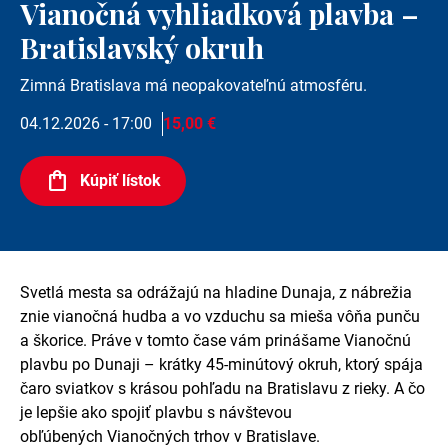
Vianočná vyhliadková plavba –
Bratislavský okruh
Zimná Bratislava má neopakovateľnú atmosféru.
04.12.2026 - 17:00
15,00 €
Kúpiť lístok
Svetlá mesta sa odrážajú na hladine Dunaja, z nábrežia
znie vianočná hudba a vo vzduchu sa mieša vôňa punču
a škorice. Práve v tomto čase vám prinášame Vianočnú
plavbu po Dunaji – krátky 45-minútový okruh, ktorý spája
čaro sviatkov s krásou pohľadu na Bratislavu z rieky. A čo
je lepšie ako spojiť plavbu s návštevou
obľúbených Vianočných trhov v Bratislave.