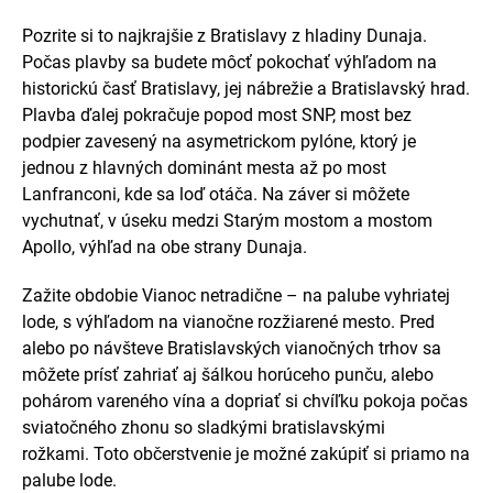
Pozrite si to najkrajšie z Bratislavy z hladiny Dunaja.
Počas plavby sa budete môcť pokochať výhľadom na
historickú časť Bratislavy, jej nábrežie a Bratislavský hrad.
Plavba ďalej pokračuje popod most SNP, most bez
podpier zavesený na asymetrickom pylóne, ktorý je
jednou z hlavných dominánt mesta až po most
Lanfranconi, kde sa loď otáča. Na záver si môžete
vychutnať, v úseku medzi Starým mostom a mostom
Apollo, výhľad na obe strany Dunaja.
Zažite obdobie Vianoc netradične – na palube vyhriatej
lode, s výhľadom na vianočne rozžiarené mesto. Pred
alebo po návšteve Bratislavských vianočných trhov sa
môžete prísť zahriať aj šálkou horúceho punču, alebo
pohárom vareného vína a dopriať si chvíľku pokoja počas
sviatočného zhonu so sladkými bratislavskými
rožkami. Toto občerstvenie je možné zakúpiť si priamo na
palube lode.