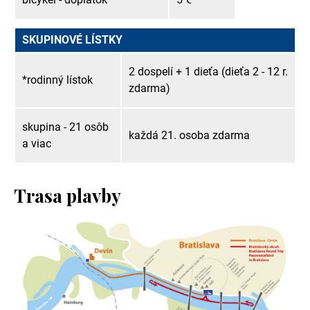
SKUPINOVÉ LÍSTKY
2 dospelí + 1 dieťa (dieťa 2 - 12 r.
*rodinný lístok
zdarma)
skupina - 21 osôb
každá 21. osoba zdarma
a viac
Trasa plavby