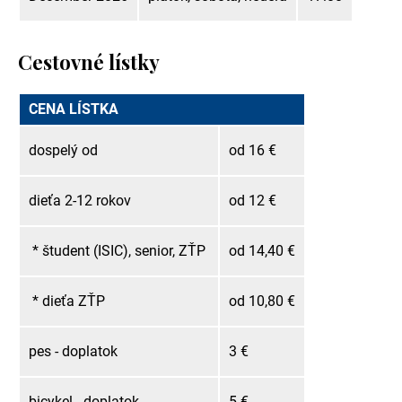
Cestovné lístky
CENA LÍSTKA
dospelý od
od 16 €
dieťa 2-12 rokov
od 12 €
* študent (ISIC), senior, ZŤP
od 14,40 €
* dieťa ZŤP
od 10,80 €
pes - doplatok
3 €
bicykel - doplatok
5 €