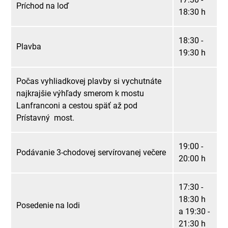
Príchod na loď
18:30 h
18:30 -
Plavba
19:30 h
Počas vyhliadkovej plavby si vychutnáte
najkrajšie výhľady smerom k mostu
Lanfranconi a cestou späť až pod
Prístavný most.
19:00 -
Podávanie 3-chodovej servírovanej večere
20:00 h
17:30 -
18:30 h
Posedenie na lodi
a 19:30 -
21:30 h