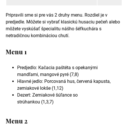
Pripravili sme si pre vás 2 druhy menu. Rozdiel je v
predjedle. Môžete si vybrať klasickú husaciu pečeň alebo
môžete vyskúšať špecialitu nášho šéfkuchára s
netradičnou kombináciou chutí.
Menu 1
Predjedlo: Kačacia paštéta s opekanými
mandľami, mangové pyré (7,8)
Hlavné jedlo: Porcovaná hus, červená kapusta,
zemiakové lokše (1,12)
Dezert: Zemiakové šúľance so
strúhankou (1,3,7)
Menu 2