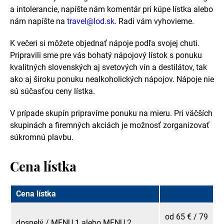
a intolerancie, napíšte nám komentár pri kúpe lístka alebo
nám napíšte na
travel@lod.sk
. Radi vám vyhovieme.
K večeri si môžete objednať nápoje podľa svojej chuti.
Pripravili sme pre vás bohatý nápojový lístok s ponuku
kvalitných slovenských aj svetových vín a destilátov, tak
ako aj široku ponuku nealkoholických nápojov. Nápoje nie
sú súčasťou ceny lístka.
V prípade skupín pripravíme ponuku na mieru. Pri väčších
skupinách a firemných akciách je možnosť zorganizovať
súkromnú plavbu.
Cena lístka
Cena lístka
od 65 € / 79
dospelý / MENU 1 alebo MENU 2