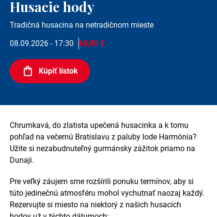
Husacie hody
Tradičná husacina na netradičnom mieste
08.09.2026 - 17:30
65,00 €
Kúpiť lístok
Chrumkavá, do zlatista upečená husacinka a k tomu
pohľad na večernú Bratislavu z paluby lode Harmónia?
Užite si nezabudnuteľný gurmánsky zážitok priamo na
Dunaji.
Pre veľký záujem sme rozšírili ponuku termínov, aby si
túto jedinečnú atmosféru mohol vychutnať naozaj každý.
Rezervujte si miesto na niektorý z našich husacích
hodov už v týchto dátumoch: