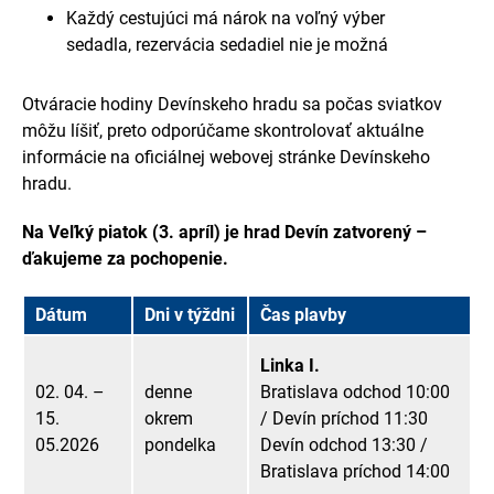
Každý cestujúci má nárok na voľný výber
sedadla, rezervácia sedadiel nie je možná
Otváracie hodiny Devínskeho hradu sa počas sviatkov
môžu líšiť, preto odporúčame skontrolovať aktuálne
informácie na oficiálnej webovej stránke Devínskeho
hradu.
Na Veľký piatok (3. apríl) je hrad Devín zatvorený –
ďakujeme za pochopenie.
Dátum
Dni v týždni
Čas plavby
Linka I.
02. 04. –
denne
Bratislava odchod 10:00
15.
okrem
/ Devín príchod 11:30
05.2026
pondelka
Devín odchod 13:30 /
Bratislava príchod 14:00