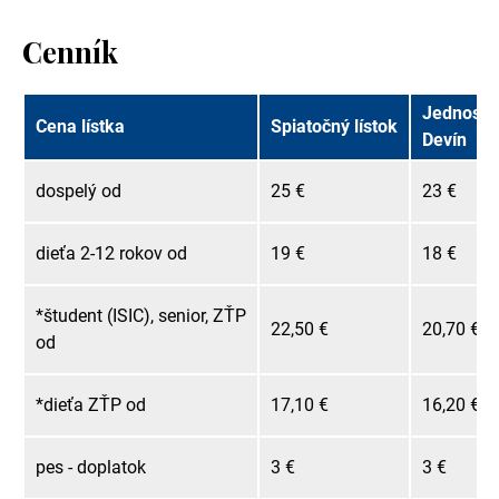
Cenník
Jednosmer
Cena lístka
Spiatočný lístok
Devín
dospelý od
25 €
23 €
dieťa 2-12 rokov od
19 €
18 €
*študent (ISIC), senior, ZŤP
22,50 €
20,70 €
od
*dieťa ZŤP od
17,10 €
16,20 €
pes - doplatok
3 €
3 €