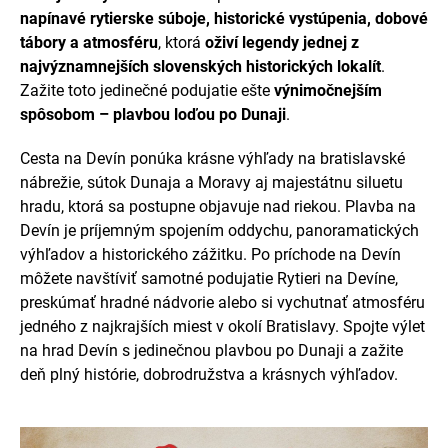
napínavé rytierske súboje, historické vystúpenia, dobové
tábory a atmosféru
, ktorá
oživí legendy jednej z
najvýznamnejších slovenských historických lokalít
.
Zažite toto jedinečné podujatie ešte
výnimočnejším
spôsobom – plavbou loďou po Dunaji
.
Cesta na Devín ponúka krásne výhľady na bratislavské
nábrežie, sútok Dunaja a Moravy aj majestátnu siluetu
hradu, ktorá sa postupne objavuje nad riekou. Plavba na
Devín je príjemným spojením oddychu, panoramatických
výhľadov a historického zážitku. Po príchode na Devín
môžete navštíviť samotné podujatie Rytieri na Devíne,
preskúmať hradné nádvorie alebo si vychutnať atmosféru
jedného z najkrajších miest v okolí Bratislavy. Spojte výlet
na hrad Devín s jedinečnou plavbou po Dunaji a zažite
deň plný histórie, dobrodružstva a krásnych výhľadov.