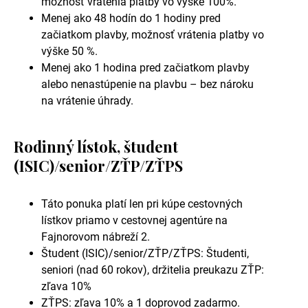
možnosť vrátenia platby vo výške 100%.
Menej ako 48 hodín do 1 hodiny pred
začiatkom plavby, možnosť vrátenia platby vo
výške 50 %.
Menej ako 1 hodina pred začiatkom plavby
alebo nenastúpenie na plavbu – bez nároku
na vrátenie úhrady.
Rodinný lístok, študent
(ISIC)/senior/ZŤP/ZŤPS
Táto ponuka platí len pri kúpe cestovných
lístkov priamo v cestovnej agentúre na
Fajnorovom nábreží 2.
Študent (ISIC)/senior/ZŤP/ZŤPS: Študenti,
seniori (nad 60 rokov), držitelia preukazu ZŤP:
zľava 10%
ZŤPS: zľava 10% a 1 doprovod zadarmo.