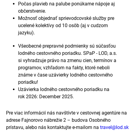
Počas plavieb na palube ponúkame nápoje aj
občerstvenie.
Možnosť objednať sprievodcovské služby pre
ucelené kolektívy od 10 osôb (aj v cudzom
jazyku).
Všeobecné prepravné podmienky sú súčasťou
lodného cestovného poriadku. SPaP - LOD, a.s.
si vyhradzuje právo na zmenu cien, termínov a
programov, vzhľadom na fakty, ktoré neboli
známe v čase uzávierky lodného cestovného
poriadku!
Uzávierka lodného cestovného poriadku na
rok 2026: December 2025.
Pre viac informácií nás navštívte v cestovnej agentúre na
adrese Fajnorovo nábrežie 2 – budova Osobného
prístavu, alebo nás kontaktujte e-mailom na
travel@lod.sk