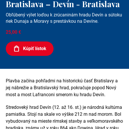
Bratislava – Devín - Bratislava
Obľúbený výlet loďou k zrúcaninám hradu Devín a sútoku
riek Dunaja a Moravy s prestávkou na Devíne.
25,00 €
Kúpiť lístok
Plavba začína pohľadmi na historickú časť Bratislavy a
jej nábrežie a Bratislavský hrad, pokračuje popod Nový
most a most Lafranconi smerom ku hradu Devín.
Stredoveký hrad Devín (12. až 16. st.) je národná kultúrna
pamiatka. Stojí na skale vo výške 212 m nad morom. Bol
vybudovaný na mieste rímskej stavby a veľkomoravského
hradiska, známy už v roku 864 ako Dowina. Hrad v roku