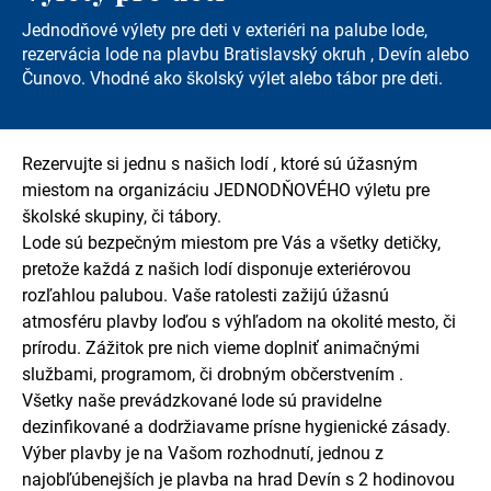
Jednodňové výlety pre deti v exteriéri na palube lode,
rezervácia lode na plavbu Bratislavský okruh , Devín alebo
Čunovo. Vhodné ako školský výlet alebo tábor pre deti.
Rezervujte si jednu s našich lodí , ktoré sú úžasným
miestom na organizáciu JEDNODŇOVÉHO výletu pre
školské skupiny, či tábory.
Lode sú bezpečným miestom pre Vás a všetky detičky,
pretože každá z našich lodí disponuje exteriérovou
rozľahlou palubou. Vaše ratolesti zažijú úžasnú
atmosféru plavby loďou s výhľadom na okolité mesto, či
prírodu. Zážitok pre nich vieme doplniť animačnými
službami, programom, či drobným občerstvením .
Všetky naše prevádzkované lode sú pravidelne
dezinfikované a dodržiavame prísne hygienické zásady.
Výber plavby je na Vašom rozhodnutí, jednou z
najobľúbenejších je plavba na hrad Devín s 2 hodinovou