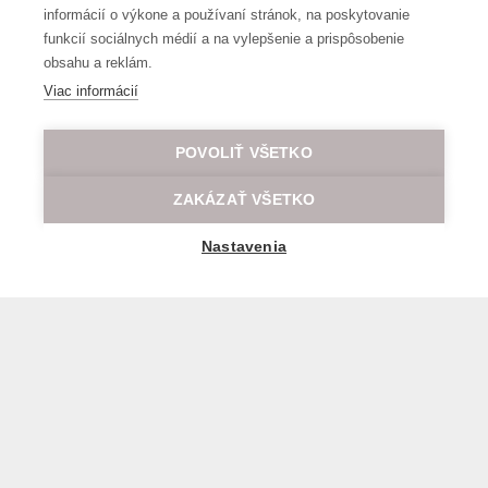
informácií o výkone a používaní stránok, na poskytovanie
funkcií sociálnych médií a na vylepšenie a prispôsobenie
obsahu a reklám.
Viac informácií
POVOLIŤ VŠETKO
ZAKÁZAŤ VŠETKO
Nastavenia
Všeobecné obchodné a prepravné podmienky
© 2026 Všetky práva vyhradené LOD.sk