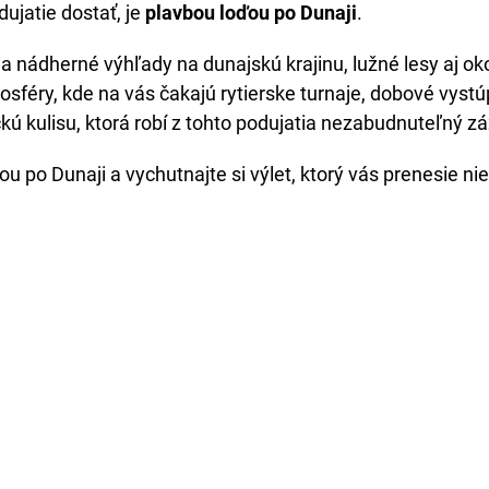
dujatie dostať, je
plavbou loďou po Dunaji
.
 nádherné výhľady na dunajskú krajinu, lužné lesy aj ok
sféry, kde na vás čakajú rytierske turnaje, dobové vyst
kú kulisu, ktorá robí z tohto podujatia nezabudnuteľný zá
po Dunaji a vychutnajte si výlet, ktorý vás prenesie niel