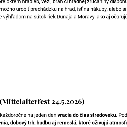
ré okrem hradieb, veži, brán či hradnej zrúcaniny dispo
žno urobiť prechádzku na hrad, ísť na nákupy, alebo si 
e výhľadom na sútok riek Dunaja a Moravy, ako aj očaru
Mittelalterfest 24.5.2026)
 každoročne na jeden deň
vracia do čias stredoveku
. Po
enia, dobový trh, hudbu aj remeslá, ktoré oživujú atmos