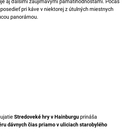
nuje aj ďalšími zaujímavými pamätihodnosťami. Počas
posedieť pri káve v niektorej z útulných miestnych
júcou panorámou.
dujatie
Stredoveké hry v Hainburgu
prináša
féru dávnych čias priamo v uliciach starobylého