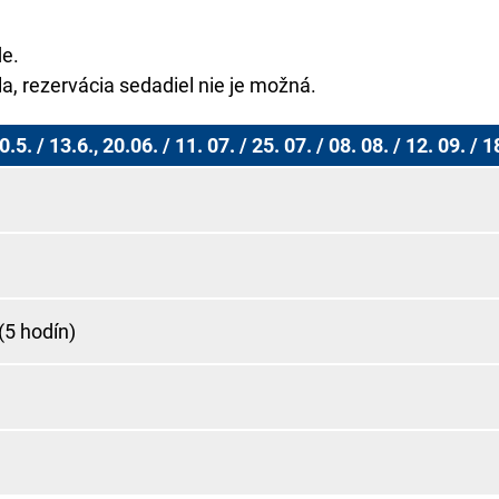
e.
a, rezervácia sedadiel nie je možná.
0.5. / 13.6., 20.06. / 11. 07. / 25. 07. / 08. 08. / 12. 09. /
(5 hodín)