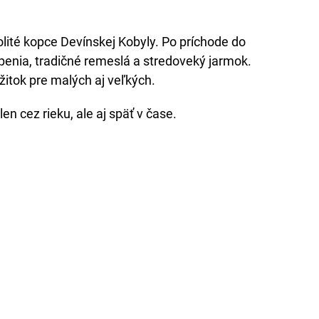
olité kopce Devínskej Kobyly. Po príchode do
úpenia, tradičné remeslá a stredoveký jarmok.
žitok pre malých aj veľkých.
en cez rieku, ale aj späť v čase.