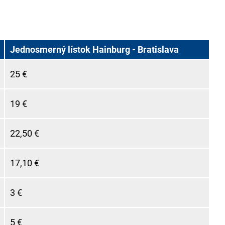
Jednosmerný lístok Hainburg - Bratislava
25 €
19 €
22,50 €
17,10 €
3 €
5 €