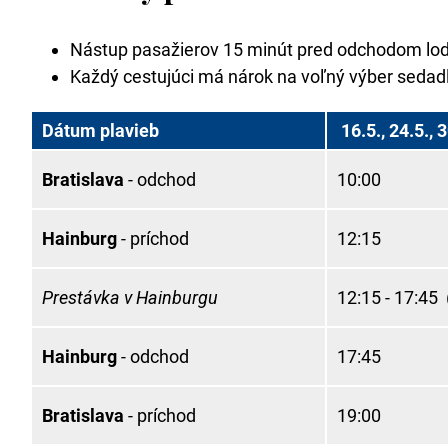
Nástup pasažierov 15 minút pred odchodom lod
Každý cestujúci má nárok na voľný výber sedadl
Dátum plavieb
16.5., 24.5., 3
Bratislava
- odchod
10:00
Hainburg
- príchod
12:15
Prestávka v Hainburgu
12:15 - 17:45 
Hainburg
- odchod
17:45
Bratislava
- príchod
19:00