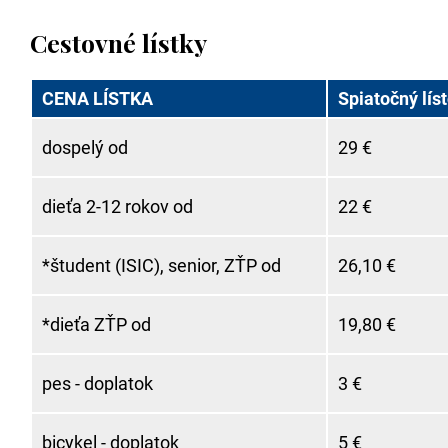
Cestovné lístky
CENA LÍSTKA
Spiatočný lís
dospelý od
29 €
dieťa 2-12 rokov od
22 €
*študent (ISIC), senior, ZŤP od
26,10 €
*dieťa ZŤP od
19,80 €
pes - doplatok
3 €
bicykel - doplatok
5 €