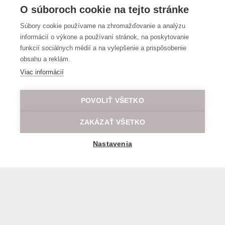
O súboroch cookie na tejto stránke
Súbory cookie používame na zhromažďovanie a analýzu
informácií o výkone a používaní stránok, na poskytovanie
funkcií sociálnych médií a na vylepšenie a prispôsobenie
obsahu a reklám.
Viac informácií
POVOLIŤ VŠETKO
ZAKÁZAŤ VŠETKO
Nastavenia
Všeobecné obchodné a prepravné podmienky
© 2026 Všetky práva vyhradené LOD.sk