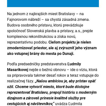
Na jednom z najkrajších miest Bratislavy – na
Fajnorovom nábreží – sa chystá zásadná zmena.
Budova osobného prístavu, ktorú prevádzkuje
spoločnosť Slovenská plavba a prístavy, a.s., prejde
komplexnou rekonštrukciou a získa novú,
reprezentatívnu podobu.
Cieľom projektu je nielen
zmodernizovať priestor, ale aj zvýrazniť jeho význam
ako vstupnej brány do mesta po Dunaji.
Podľa predsedníčky predstavenstva
Ľudmily
Masarikovej
nejde o bežnú obnovu – ide o víziu, ktorá
sa pripravovala takmer desať rokov a teraz vstupuje do
realizačnej fázy.
„Našou ambíciou je, aby prístav opäť
ožil. Chceme vytvoriť miesto, ktoré bude dôstojne
reprezentovať Bratislavu, prepojí históriu s moderným
dizajnom a zároveň prinesie kvalitné služby pre
cestujúcich aj návštevníkov,“
uvádza Ľudmila