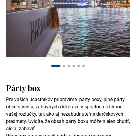
Párty box
Pre vašich účastníkov pripravíme party boxy, plné párty
občerstvenia, zábavných dekorácií v spojitosti s témou
vašej rozlúčky, tak ako aj nezabudnuteľné darčekových
predmety. Uvidíte, že obsah party boxu môže nielen chutiť,
ale aj zabaviť.
Párty box umocní pocit párty a zostane príjemnou