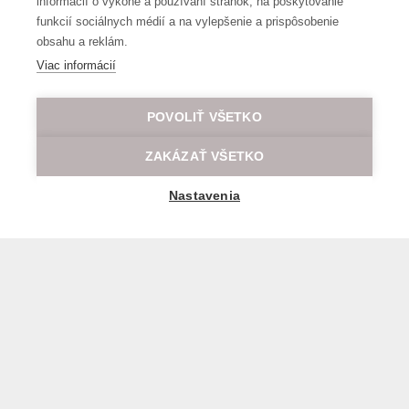
informácií o výkone a používaní stránok, na poskytovanie
funkcií sociálnych médií a na vylepšenie a prispôsobenie
obsahu a reklám.
Viac informácií
POVOLIŤ VŠETKO
ZAKÁZAŤ VŠETKO
Nastavenia
Všeobecné obchodné a prepravné podmienky
© 2026 Všetky práva vyhradené LOD.sk