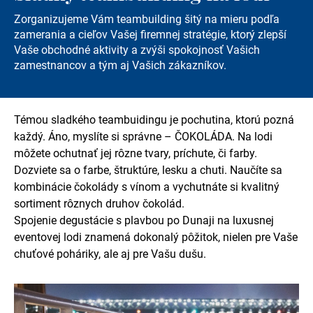
Zorganizujeme Vám teambuilding šitý na mieru podľa
zamerania a cieľov Vašej firemnej stratégie, ktorý zlepší
Vaše obchodné aktivity a zvýši spokojnosť Vašich
zamestnancov a tým aj Vašich zákazníkov.
Témou sladkého teambuidingu je pochutina, ktorú pozná
každý. Áno, myslíte si správne – ČOKOLÁDA. Na lodi
môžete ochutnať jej rôzne tvary, príchute, či farby.
Dozviete sa o farbe, štruktúre, lesku a chuti. Naučíte sa
kombinácie čokolády s vínom a vychutnáte si kvalitný
sortiment rôznych druhov čokolád.
Spojenie degustácie s plavbou po Dunaji na luxusnej
eventovej lodi znamená dokonalý pôžitok, nielen pre Vaše
chuťové poháriky, ale aj pre Vašu dušu.