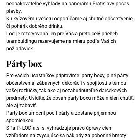
neopakovateľné výhľady na panorámu Bratislavy počas
plavby.
Ku kvízovému večeru odporúčame aj chutné občerstvenie,
či pohárik dobrého drinku.
Loď je rezervovaná len pre Vás a preto celý priebeh
teambuidingu rezervujeme na mieru poďľa Vašich
požiadaviek.
Párty box
Pre vašich účastníkov pripravíme party boxy, plné párty
občerstvenia, zábavných dekorácií v spojitosti s témou
vašej rozlúčky, tak ako aj nezabudnuteľné darčekových
predmety. Uvidíte, že obsah party boxu môže nielen chutiť,
ale aj zabaviť.
Párty box umocní pocit párty a zostane príjemnou
spomienkou.
SPa P- LOD a.s. si vyhradzuje právo úpravy cien
vzhľadom na zvyšujúce sa náklady za pohonné hmoty