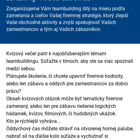
Zorganizujeme Vám teambuilding šitý na mieru podľa
zamerania a cieľov Vašej firemnej stratégie, ktorý zlepší
Vaše obchodné aktivity a zvýši spokojnosť Vašich
zamestnancov a tým aj Vašich zákazníkov.
Kvízový večer patrí k najobľúbenejším témam
teambuildingu. Súťažte v tímoch, aby ste sa viac spoznali
medzi sebou.
Plánujete školenie, či chcete upevniť firemné hodnoty,
alebo len zábavu a oddych pre zamestnancov za dobrú
prácu?
Obsah kvízových otázok môže byť tematicky firemne
zameraný, alebo len pre zábavu riešenie logických
hádaniek, kvízov, filmových, či hudobných ukážok.
Kto je rýchlejší vyhráva...
Oddychový čas môžete stráviť na otvorenej hornej palube,
nabrať síl na ďalšie kolo súťaže a vychutnať si