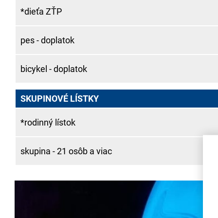
*dieťa ZŤP
pes - doplatok
bicykel - doplatok
SKUPINOVÉ LÍSTKY
*rodinný lístok
skupina - 21 osôb a viac