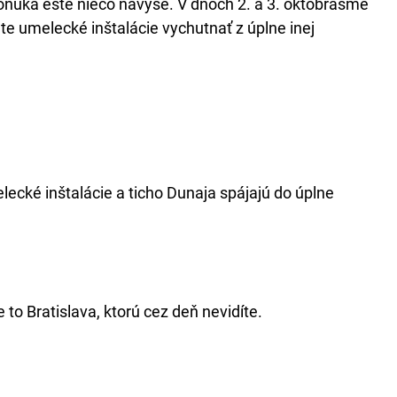
ponúka ešte niečo navyše. V dňoch 2. a 3. októbrasme
te umelecké inštalácie vychutnať z úplne inej
lecké inštalácie a ticho Dunaja spájajú do úplne
to Bratislava, ktorú cez deň nevidíte.