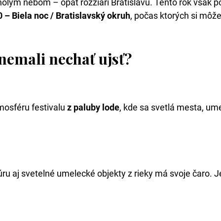
holým nebom – opäť rozžiari Bratislavu. Tento rok však 
 – Biela noc / Bratislavský okruh
, počas ktorých si môže
 nemali nechať ujsť?
mosféru festivalu
z paluby lode
, kde sa svetlá mesta, ume
u aj svetelné umelecké objekty z rieky má svoje čaro. Je 