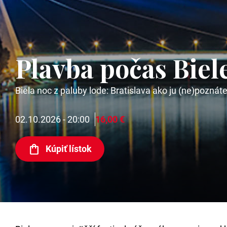
Plavba počas Biele
Biela noc z paluby lode: Bratislava ako ju (ne)poznáte
02.10.2026 - 20:00
16,00 €
Kúpiť lístok