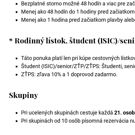
Bezplatné storno možné 48 hodín a viac pre zač
Menej ako 48 hodín do 1 hodiny pred začiatkom 
Menej ako 1 hodina pred začiatkom plavby aleb
* Rodinný lístok, študent (ISIC)/se
Táto ponuka platí len pri kúpe cestovných lístk
Študent (ISIC)/senior/ZŤP/ZŤPS: Študenti, senio
ZŤPS: zľava 10% a 1 doprovod zadarmo.
Skupiny
Pri ucelených skupinách cestuje každá
21. oso
Pri skupinách od 10 osôb písomná rezervácia n