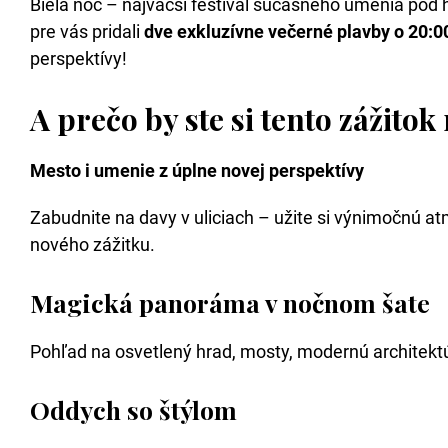
Biela noc – najväčší festival súčasného umenia pod 
pre vás pridali
dve exkluzívne večerné plavby o 20:00
perspektívy!
A prečo by ste si tento zážitok
Mesto i umenie z úplne novej perspektívy
Zabudnite na davy v uliciach – užite si výnimočnú at
nového zážitku.
Magická panoráma v nočnom šate
Pohľad na osvetlený hrad, mosty, modernú architektúr
Oddych so štýlom