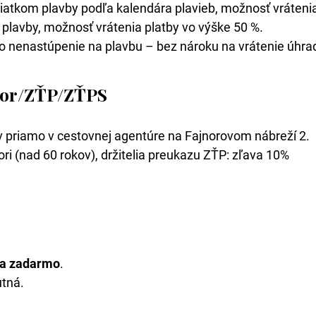
iatkom plavby podľa kalendára plavieb, možnosť vráteni
plavby, možnosť vrátenia platby vo výške 50 %.
o nenastúpenie na plavbu – bez nároku na vrátenie úhra
nior/ZŤP/ZŤPS
ov priamo v cestovnej agentúre na Fajnorovom nábreží 2.
ri (nad 60 rokov), držitelia preukazu ZŤP: zľava 10%
ba zadarmo
.
utná.