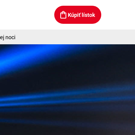
Kúpiť lístok
ej noci