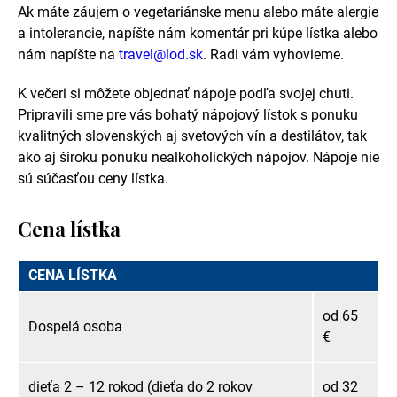
Ak máte záujem o vegetariánske menu alebo máte alergie
a intolerancie, napíšte nám komentár pri kúpe lístka alebo
nám napíšte na
travel@lod.sk
. Radi vám vyhovieme.
K večeri si môžete objednať nápoje podľa svojej chuti.
Pripravili sme pre vás bohatý nápojový lístok s ponuku
kvalitných slovenských aj svetových vín a destilátov, tak
ako aj široku ponuku nealkoholických nápojov. Nápoje nie
sú súčasťou ceny lístka.
Cena lístka
CENA LÍSTKA
od 65
Dospelá osoba
€
dieťa 2 – 12 rokod (dieťa do 2 rokov
od 32