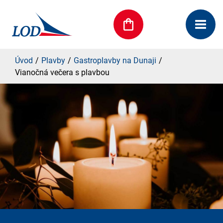
Úvod
Plavby
Gastroplavby na Dunaji
Vianočná večera s plavbou