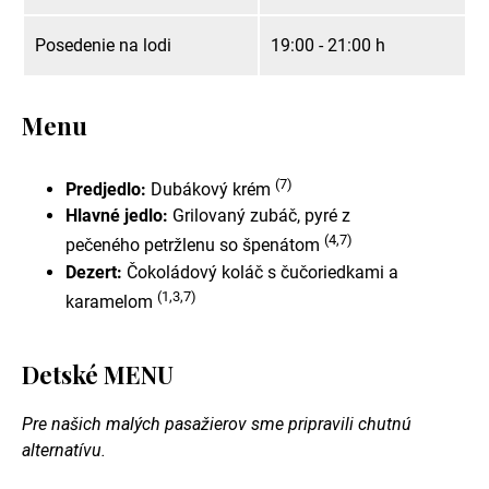
Posedenie na lodi
19:00 - 21:00 h
Menu
(7)
Predjedlo:
Dubákový krém
Hlavné jedlo:
Grilovaný zubáč, pyré z
(4,7)
pečeného petržlenu so špenátom
Dezert:
Čokoládový koláč s čučoriedkami a
(1,3,7)
karamelom
Detské MENU
Pre našich malých pasažierov sme pripravili chutnú
alternatívu.