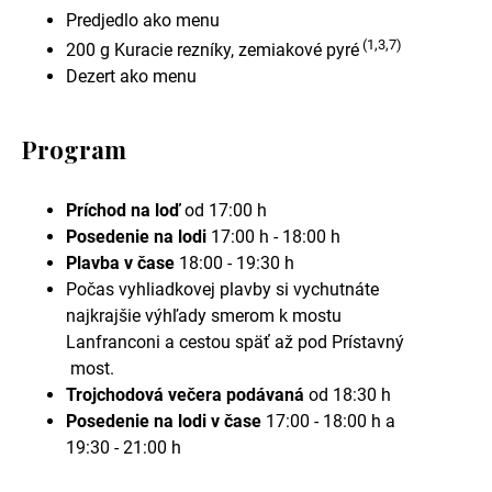
Predjedlo ako menu
(1,3,7)
200 g Kuracie rezníky, zemiakové pyré
Dezert ako menu
Program
Príchod na loď
od 17:00 h
Posedenie na lodi
17:00 h - 18:00 h
Plavba v čase
18:00 - 19:30 h
Počas vyhliadkovej plavby si vychutnáte
najkrajšie výhľady smerom k mostu
Lanfranconi a cestou späť až pod Prístavný
most.
Trojchodová večera podávaná
od 18:30 h
Posedenie na lodi v čase
17:00 - 18:00 h a
19:30 - 21:00 h