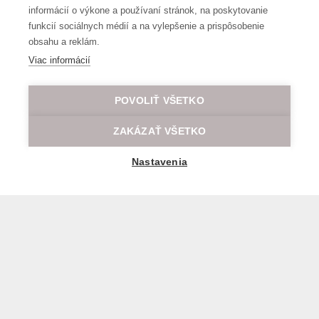
informácií o výkone a používaní stránok, na poskytovanie
funkcií sociálnych médií a na vylepšenie a prispôsobenie
obsahu a reklám.
Viac informácií
POVOLIŤ VŠETKO
ZAKÁZAŤ VŠETKO
Nastavenia
Všeobecné obchodné a prepravné podmienky
© 2026 Všetky práva vyhradené LOD.sk