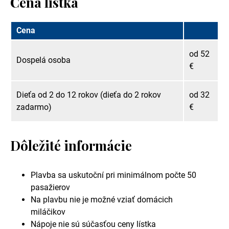
Cena lístka
Cena
od 52
Dospelá osoba
€
Dieťa od 2 do 12 rokov (dieťa do 2 rokov
od 32
zadarmo)
€
Dôležité informácie
Plavba sa uskutoční pri minimálnom počte 50
pasažierov
Na plavbu nie je možné vziať domácich
miláčikov
Nápoje nie sú súčasťou ceny lístka