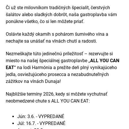
Či už ste milovníkom tradičných špecialít, čerstvých
šalátov alebo sladkých dobrôt, naša gastroplavba vám
ponúkne všetko, čo si len môžete priať.
Oslávte každý okamih s pohárom šumivého vína a
nechajte sa unášať na vlnách chutí a radosti.
Nezmeškajte túto jedinečnú príležitosť – rezervujte si
miesto na našej špeciálnej gastroplavbe „
ALL YOU CAN
EAT
“ na lodi Harmónia a prežite deň plný vynikajúceho
jedla, osviežujúceho prosecca a nezabudnuteľných
zážitkov na vlnách Dunaja!
Najbližšie termíny 2026, kedy si môžete vychutnať
neobmedzené chute s ALL YOU CAN EAT:
Jún: 3.6. - VYPREDANÉ
Júl: 16.7. - VYPREDANÉ