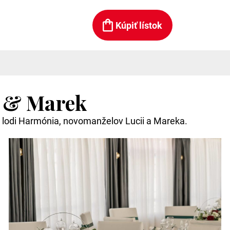
Kúpiť lístok
a & Marek
a lodi Harmónia, novomanželov Lucii a Mareka.