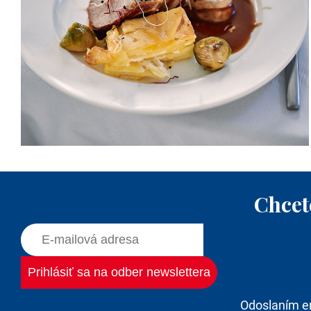
Chcet
Odoslaním e