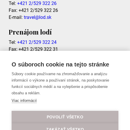
Tel:
+421 2/529 322 26
Fax: +421 2/529 322 26
E-mail:
travel@lod.sk
Prenájom lodí
Tel:
+421 2/529 322 24
Fax: +421 2/529 322 31
E-mail:
charter@lod.sk
O súboroch cookie na tejto stránke
Súbory cookie používame na zhromažďovanie a analýzu
informácií o výkone a používaní stránok, na poskytovanie
funkcií sociálnych médií a na vylepšenie a prispôsobenie
Hodnotenie hostí
obsahu a reklám.
Viac informácií
POVOLIŤ VŠETKO
ZAKÁZAŤ VŠETKO