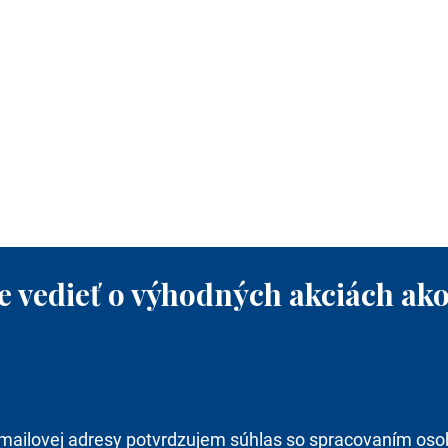
e vedieť o výhodných akciách ako
mailovej adresy potvrdzujem súhlas so spracovaním oso