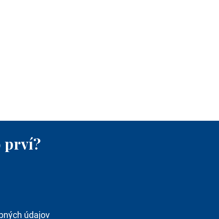
 prví?
bných údajov