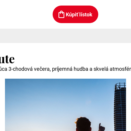
Kúpiť lístok
ute
júca 3-chodová večera, príjemná hudba a skvelá atmosfé