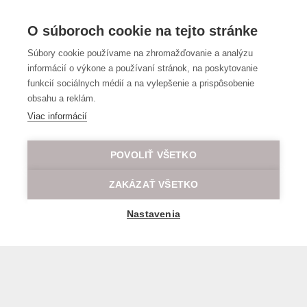
O súboroch cookie na tejto stránke
Súbory cookie používame na zhromažďovanie a analýzu
informácií o výkone a používaní stránok, na poskytovanie
funkcií sociálnych médií a na vylepšenie a prispôsobenie
obsahu a reklám.
Viac informácií
POVOLIŤ VŠETKO
ZAKÁZAŤ VŠETKO
Nastavenia
Všeobecné obchodné a prepravné podmienky
© 2026 Všetky práva vyhradené LOD.sk