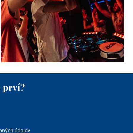
 prví?
bných údajov