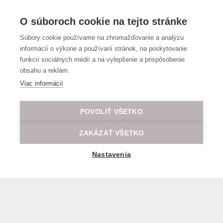
O súboroch cookie na tejto stránke
Súbory cookie používame na zhromažďovanie a analýzu
informácií o výkone a používaní stránok, na poskytovanie
funkcií sociálnych médií a na vylepšenie a prispôsobenie
obsahu a reklám.
Viac informácií
POVOLIŤ VŠETKO
ZAKÁZAŤ VŠETKO
Nastavenia
Všeobecné obchodné a prepravné podmienky
© 2026 Všetky práva vyhradené LOD.sk