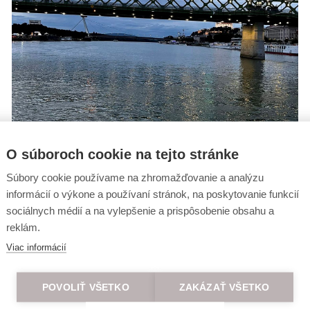
O súboroch cookie na tejto stránke
Súbory cookie používame na zhromažďovanie a analýzu
informácií o výkone a používaní stránok, na poskytovanie funkcií
sociálnych médií a na vylepšenie a prispôsobenie obsahu a
reklám.
e vedieť o výhodných akciách ako
Viac informácií
POVOLIŤ VŠETKO
ZAKÁZAŤ VŠETKO