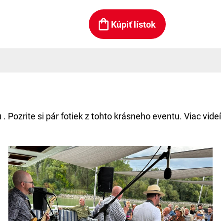
Kúpiť lístok
u . Pozrite si pár fotiek z tohto krásneho eventu. Viac v