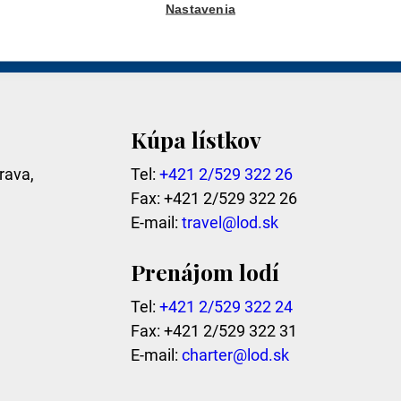
Nastavenia
mailovej adresy potvrdzujem súhlas so spracovaním oso
Kúpa lístkov
rava,
Tel:
+421 2/529 322 26
Fax: +421 2/529 322 26
E-mail:
travel@lod.sk
Prenájom lodí
Tel:
+421 2/529 322 24
Fax: +421 2/529 322 31
E-mail:
charter@lod.sk