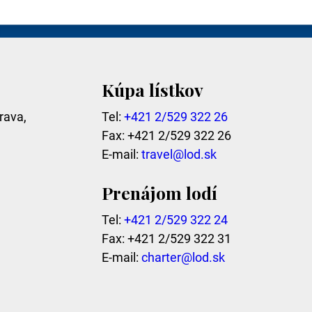
mailovej adresy potvrdzujem súhlas so spracovaním oso
Kúpa lístkov
rava,
Tel:
+421 2/529 322 26
Fax: +421 2/529 322 26
E-mail:
travel@lod.sk
Prenájom lodí
Tel:
+421 2/529 322 24
Fax: +421 2/529 322 31
E-mail:
charter@lod.sk