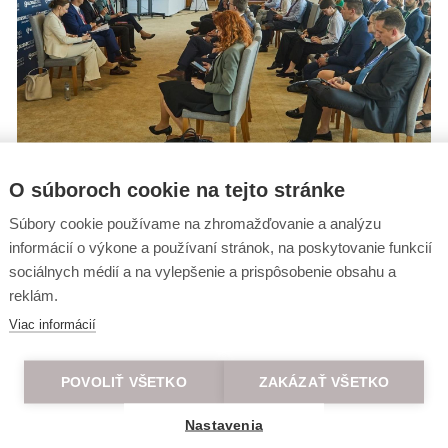
O súboroch cookie na tejto stránke
Súbory cookie používame na zhromažďovanie a analýzu
informácií o výkone a používaní stránok, na poskytovanie funkcií
sociálnych médií a na vylepšenie a prispôsobenie obsahu a
reklám.
e vedieť o výhodných akciách ako
Viac informácií
POVOLIŤ VŠETKO
ZAKÁZAŤ VŠETKO
Nastavenia