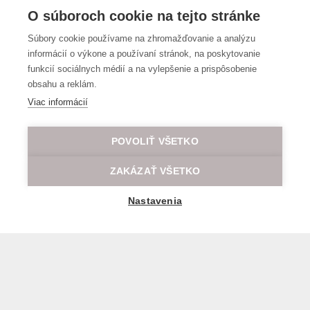
O súboroch cookie na tejto stránke
Súbory cookie používame na zhromažďovanie a analýzu
informácií o výkone a používaní stránok, na poskytovanie
funkcií sociálnych médií a na vylepšenie a prispôsobenie
obsahu a reklám.
Viac informácií
POVOLIŤ VŠETKO
ZAKÁZAŤ VŠETKO
Nastavenia
Všeobecné obchodné a prepravné podmienky
© 2026 Všetky práva vyhradené LOD.sk