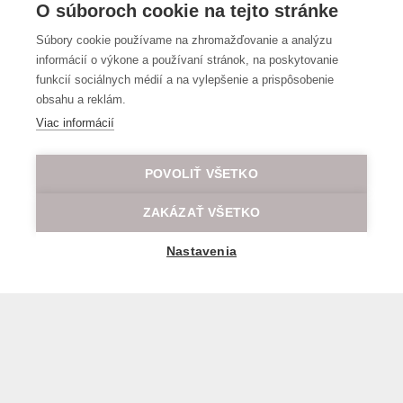
O súboroch cookie na tejto stránke
Súbory cookie používame na zhromažďovanie a analýzu
informácií o výkone a používaní stránok, na poskytovanie
funkcií sociálnych médií a na vylepšenie a prispôsobenie
obsahu a reklám.
Viac informácií
POVOLIŤ VŠETKO
ZAKÁZAŤ VŠETKO
Nastavenia
General transport terms and conditions
© 2026 All rights reserved LOD.sk