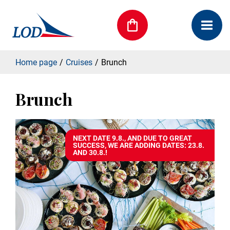
Home page
Cruises
Brunch
Brunch
NEXT DATE 9.8., AND DUE TO GREAT
SUCCESS, WE ARE ADDING DATES: 23.8.
AND 30.8.!