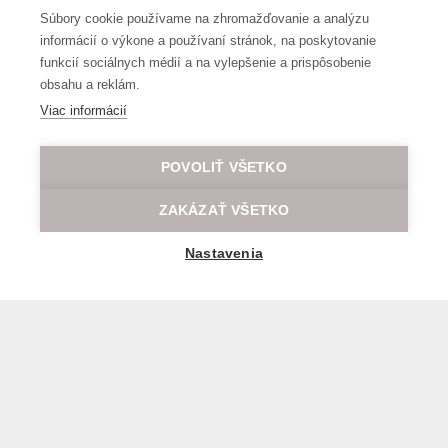
Súbory cookie používame na zhromažďovanie a analýzu
informácií o výkone a používaní stránok, na poskytovanie
funkcií sociálnych médií a na vylepšenie a prispôsobenie
obsahu a reklám.
Viac informácií
POVOLIŤ VŠETKO
ZAKÁZAŤ VŠETKO
Nastavenia
General transport terms and conditions
© 2026 All rights reserved LOD.sk