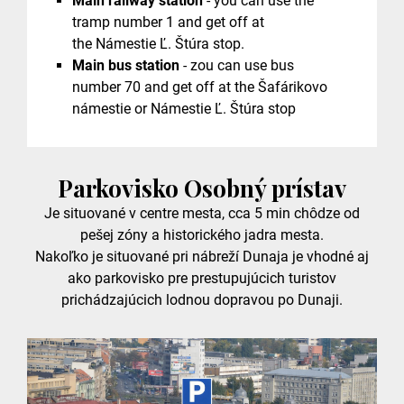
Main railway station
- you can use the
tramp number 1 and get off at
the Námestie Ľ. Štúra stop.
Main bus station
- zou can use bus
number 70 and get off at the Šafárikovo
námestie or Námestie Ľ. Štúra stop
Parkovisko Osobný prístav
Je situované v centre mesta, cca 5 min chôdze od
pešej zóny a historického jadra mesta.
Nakoľko je situované pri nábreží Dunaja je vhodné aj
ako parkovisko pre prestupujúcich turistov
prichádzajúcich lodnou dopravou po Dunaji.