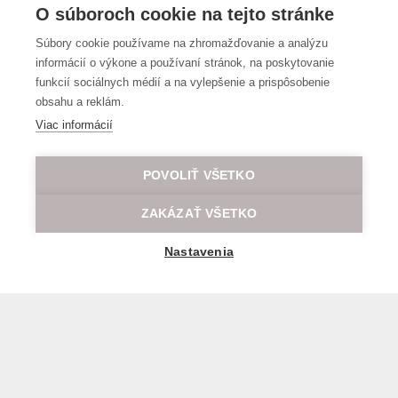
O súboroch cookie na tejto stránke
Súbory cookie používame na zhromažďovanie a analýzu
informácií o výkone a používaní stránok, na poskytovanie
funkcií sociálnych médií a na vylepšenie a prispôsobenie
obsahu a reklám.
Viac informácií
POVOLIŤ VŠETKO
ZAKÁZAŤ VŠETKO
Nastavenia
General transport terms and conditions
© 2026 All rights reserved LOD.sk