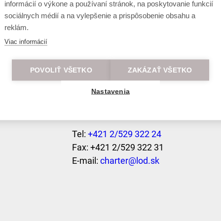
informácií o výkone a používaní stránok, na poskytovanie funkcií
sociálnych médií a na vylepšenie a prispôsobenie obsahu a
reklám.
Tickets to order
Viac informácií
rava,
Tel:
+421 2/529 322 26
POVOLIŤ VŠETKO
ZAKÁZAŤ VŠETKO
Fax: +421 2/529 322 26
E-mail:
travel@lod.sk
Nastavenia
Cruises to order
Tel:
+421 2/529 322 24
Fax: +421 2/529 322 31
E-mail:
charter@lod.sk