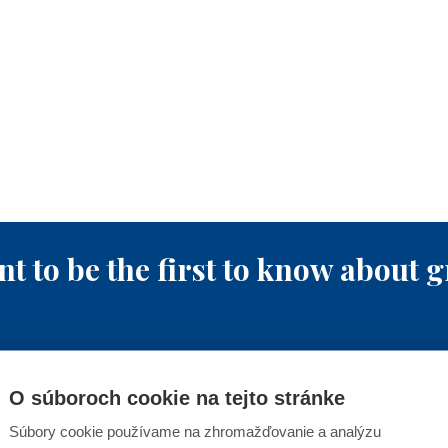
t to be the first to know about g
O súboroch cookie na tejto stránke
y email address, I confirm my consent to the processing 
Súbory cookie používame na zhromažďovanie a analýzu