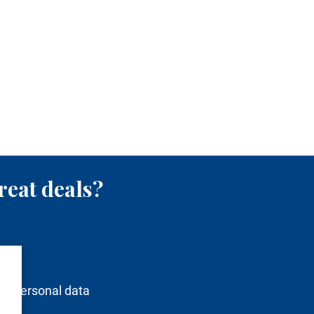
reat deals?
of personal data