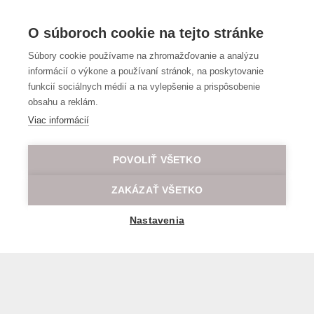
O súboroch cookie na tejto stránke
Súbory cookie používame na zhromažďovanie a analýzu
informácií o výkone a používaní stránok, na poskytovanie
By submitting my email address, I confirm my consent
funkcií sociálnych médií a na vylepšenie a prispôsobenie
to the processing of personal data
obsahu a reklám.
Viac informácií
Address
POVOLIŤ VŠETKO
Slovenská plavba a prístavy – Lodná osobná doprava,
ZAKÁZAŤ VŠETKO
a.s.
Fajnorovo nábrežie 2
Nastavenia
81102
Bratislava
Slovakia