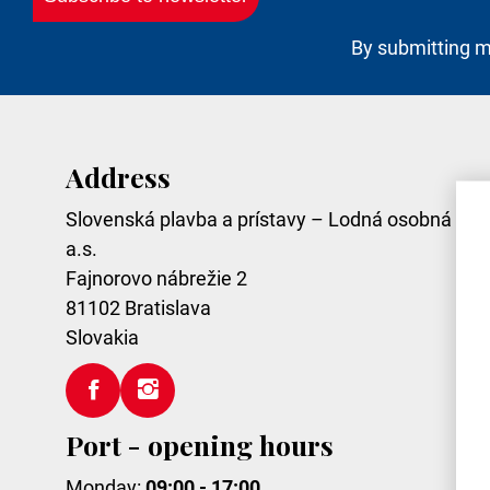
By submitting m
Address
Slovenská plavba a prístavy – Lodná osobná dop
a.s.
Fajnorovo nábrežie 2
81102
Bratislava
Slovakia
Port - opening hours
Monday:
09:00 - 17:00