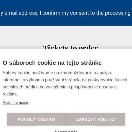
y email address, I confirm my consent to the processing 
Tickets to order
rava,
Tel:
+421 2/529 322 26
O súboroch cookie na tejto stránke
Fax: +421 2/529 322 26
Súbory cookie používame na zhromažďovanie a analýzu
E-mail:
travel@lod.sk
informácií o výkone a používaní stránok, na poskytovanie funkcií
sociálnych médií a na vylepšenie a prispôsobenie obsahu a
Cruises to order
reklám.
Tel:
+421 2/529 322 24
Viac informácií
Fax: +421 2/529 322 31
E-mail:
charter@lod.sk
POVOLIŤ VŠETKO
ZAKÁZAŤ VŠETKO
Nastavenia