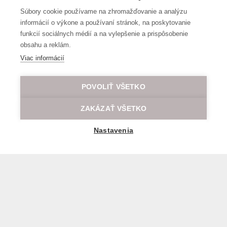
Súbory cookie používame na zhromažďovanie a analýzu
informácií o výkone a používaní stránok, na poskytovanie
funkcií sociálnych médií a na vylepšenie a prispôsobenie
obsahu a reklám.
Viac informácií
POVOLIŤ VŠETKO
ZAKÁZAŤ VŠETKO
Nastavenia
General transport terms and conditions
© 2026 All rights reserved LOD.sk