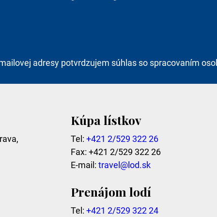
mailovej adresy potvrdzujem súhlas so spracovaním oso
Kúpa lístkov
rava,
Tel:
+421 2/529 322 26
Fax: +421 2/529 322 26
E-mail:
travel@lod.sk
Prenájom lodí
Tel:
+421 2/529 322 24