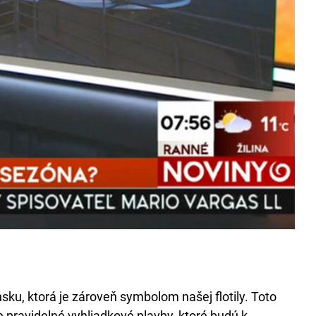
ku, ktorá je zároveň symbolom našej flotily. Toto
e pravidelné vyhliadkové plavby, ktoré budú k