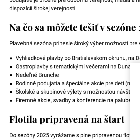
dispozícii širokej verejnosti.
Na čo sa môžete tešiť v sezóne
Plavebná sezóna prinesie široký výber možností pre vš
Vyhliadkové plavby po Bratislavskom okruhu, na D
Gastroplavby s tematickými večerami na Dunaji – s
Nedeľné Brunche
Rodinné podujatia a špeciálne akcie pre deti (napr
Školské a skupinové výlety s možnosťou návštevy
Firemné akcie, svadby a konferencie na palube l
Flotila pripravená na štart
Do sezóny 2025 vyrážame s plne pripravenou flotilou