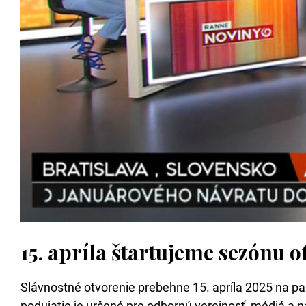
15. apríla štartujeme sezónu o
Slávnostné otvorenie prebehne 15. apríla 2025 na pa
podujatie je určené pre odbornú verejnosť, médiá a na