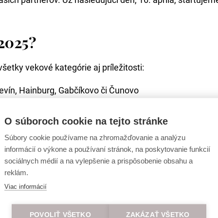
 2025?
etky vekové kategórie aj príležitosti:
evín, Hainburg, Gabčíkovo či Čunovo
lovenská, talianska, ázijská kuchyňa, rybacie špeciality
O súboroch cookie na tejto stránke
. Halloweenska párty, Mikuláš, letné nedele s animátormi
Súbory cookie používame na zhromažďovanie a analýzu
 Devínu, Danubiany a iných
informácií o výkone a používaní stránok, na poskytovanie funkcií
ode Harmónia
sociálnych médií a na vylepšenie a prispôsobenie obsahu a
reklám.
Viac informácií
:
POVOLIŤ VŠETKO
ZAKÁZAŤ VŠETKO