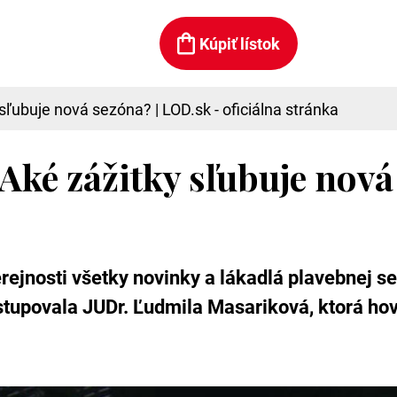
Kúpiť lístok
ľubuje nová sezóna? | LOD.sk - oficiálna stránka
Aké zážitky sľubuje nová
rejnosti všetky novinky a lákadlá plavebnej
stupovala JUDr. Ľudmila Masariková, ktorá hov