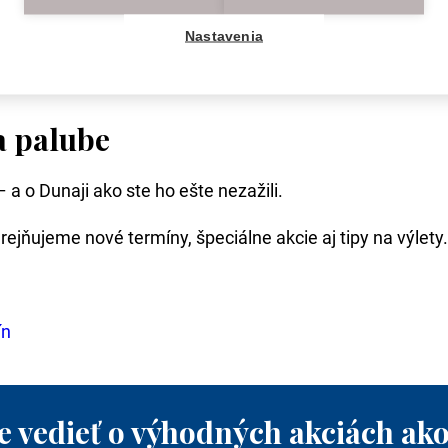
ch vyhliadkových trasách,
Nastavenia
oďou na Dunaji v Bratislave, kde hostíme stovky firemný
a palube
a o Dunaji ako ste ho ešte nezažili.
rejňujeme nové termíny, špeciálne akcie aj tipy na výlety.
ín
e vedieť o výhodných akciách ako