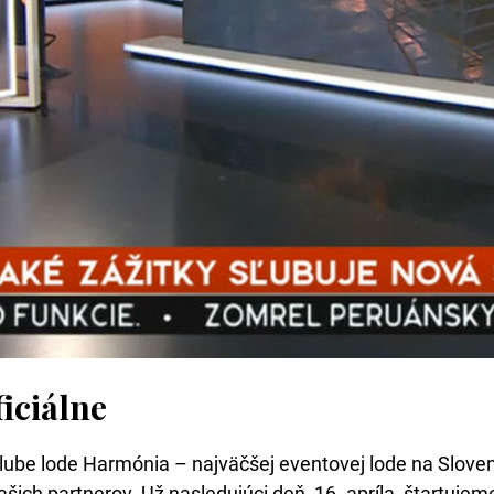
ficiálne
lube lode Harmónia – najväčšej eventovej lode na Slovens
šich partnerov. Už nasledujúci deň, 16. apríla, štartujem