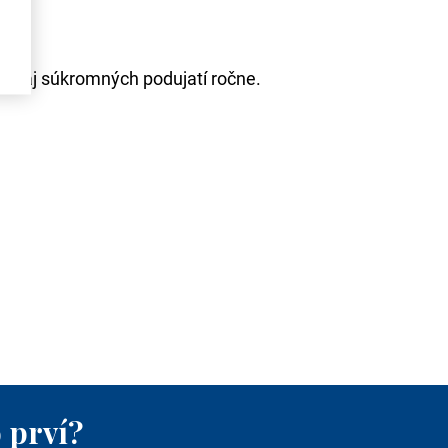
ch aj súkromných podujatí ročne.
 prví?