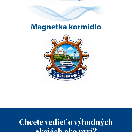
Chcete vedieť o výhodných
akciách ako prví?