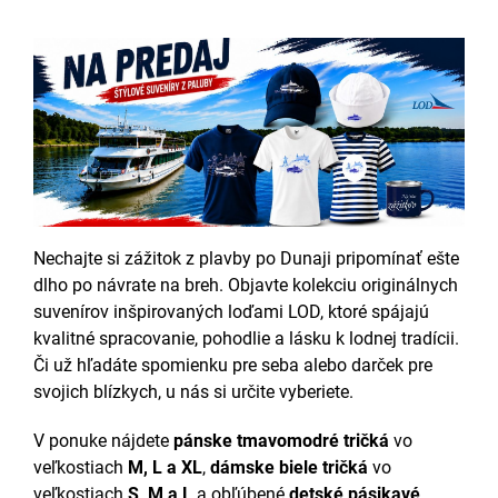
Nechajte si zážitok z plavby po Dunaji pripomínať ešte
dlho po návrate na breh. Objavte kolekciu originálnych
suvenírov inšpirovaných loďami LOD, ktoré spájajú
kvalitné spracovanie, pohodlie a lásku k lodnej tradícii.
Či už hľadáte spomienku pre seba alebo darček pre
svojich blízkych, u nás si určite vyberiete.
V ponuke nájdete
pánske tmavomodré tričká
vo
veľkostiach
M, L a XL
,
dámske biele tričká
vo
veľkostiach
S, M a L
a obľúbené
detské pásikavé