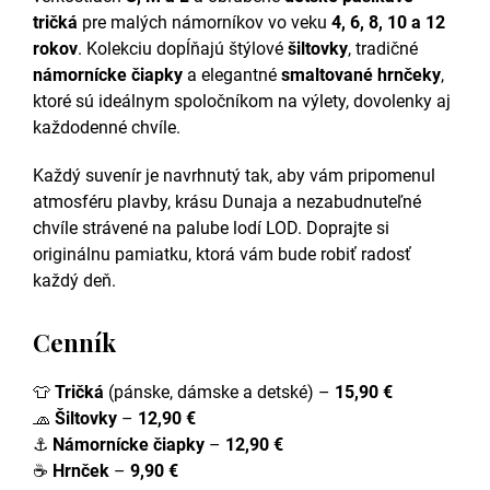
tričká
pre malých námorníkov vo veku
4, 6, 8, 10 a 12
rokov
. Kolekciu dopĺňajú štýlové
šiltovky
, tradičné
námornícke čiapky
a elegantné
smaltované hrnčeky
,
ktoré sú ideálnym spoločníkom na výlety, dovolenky aj
každodenné chvíle.
Každý suvenír je navrhnutý tak, aby vám pripomenul
atmosféru plavby, krásu Dunaja a nezabudnuteľné
chvíle strávené na palube lodí LOD. Doprajte si
originálnu pamiatku, ktorá vám bude robiť radosť
každý deň.
Cenník
👕
Tričká
(pánske, dámske a detské) –
15,90 €
🧢
Šiltovky
–
12,90 €
⚓
Námornícke čiapky
–
12,90 €
☕
Hrnček
–
9,90 €