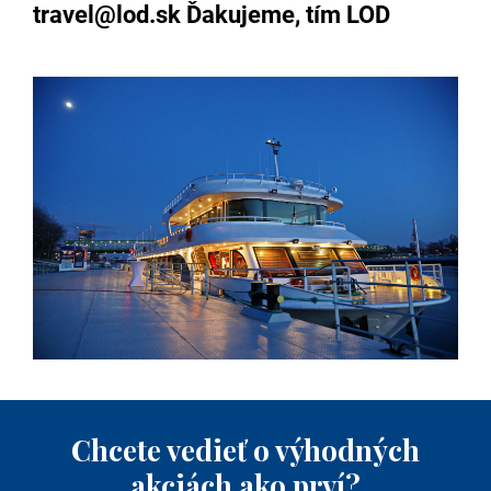
travel@lod.sk Ďakujeme, tím LOD
Chcete vedieť o výhodných
akciách ako prví?