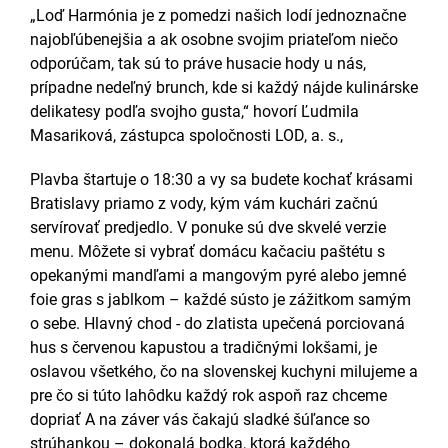
„Loď Harmónia je z pomedzi našich lodí jednoznačne
najobľúbenejšia a ak osobne svojim priateľom niečo
odporúčam, tak sú to práve husacie hody u nás,
prípadne nedeľný brunch, kde si každý nájde kulinárske
delikatesy podľa svojho gusta,“ hovorí Ľudmila
Masariková, zástupca spoločnosti LOD, a. s.,
Plavba štartuje o 18:30 a vy sa budete kochať krásami
Bratislavy priamo z vody, kým vám kuchári začnú
servírovať predjedlo. V ponuke sú dve skvelé verzie
menu. Môžete si vybrať domácu kačaciu paštétu s
opekanými mandľami a mangovým pyré alebo jemné
foie gras s jablkom – každé sústo je zážitkom samým
o sebe. Hlavný chod - do zlatista upečená porciovaná
hus s červenou kapustou a tradičnými lokšami, je
oslavou všetkého, čo na slovenskej kuchyni milujeme a
pre čo si túto lahôdku každý rok aspoň raz chceme
dopriať A na záver vás čakajú sladké šúľance so
strúhankou – dokonalá bodka, ktorá každého