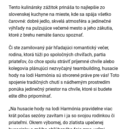
Tento kulinársky zážitok prináša to najlepšie zo
slovenskej kuchyne na mieste, kde sa spája všetko
čarovné: dobré jedlo, skvelá atmosféra a jedinečné
výhľady na pulzujúce večerné mesto a jeho zákutia,
ktoré z brehu nemáte šancu spoznať.
Či ste zamilovaný pár hľadajúci romantický večer,
rodina, ktorá túži po spoločných chvíľach, partia
priateľov, čo chce spolu stráviť príjemné chvíle alebo
kolegovia plánujúci nezvyčajný teambuilding, husacie
hody na lodi Harmónia sú stvorené práve pre vás! Toto
spojenie tradičných chutí s nádherným prostredím
ponúka jedinečný priestor na chvíle, ktoré si budete
ešte dlho pripomínať.
„Na husacie hody na lodi Harmónia pravidelne viac
krát počas sezóny zavítam i ja so svojou rodinkou či
priateľmi. Okrem výbornej, do zlatista upečenej