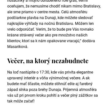
husacinky a môjho obľúbeného foie gras, veľmi
oceňujem, že nemusíme chodiť nikam mimo Bratislavy,
ale sme priamo v centre mesta. Celú atmosféru
podčiarkne plavba na Dunaji, kde môžete sledovať
najkrajšie výhľady na nočnú Bratislavu. Môžem len
vrelo odporúčať. Verím, že to bude pre Vás rovnako
krásne strávený večer ako pre množstvo našich
klientov, ktorí sa k nám opakovane vracajú,“ dodáva
Masariková.
Večer, na ktorý nezabudnete
Na loď nastúpite o 17:30, kde vás privíta elegantne
upravený interiér a vôňa výnimočnej večere. A ak
budete mať šťastie, môžete stihnúť ešte aj farebný
západ slnka poza brehy Dunaja. Príjemná atmosféra
vás už pri prvom kroku pohltí a večer plný zážitkov sa
tak môže začať!