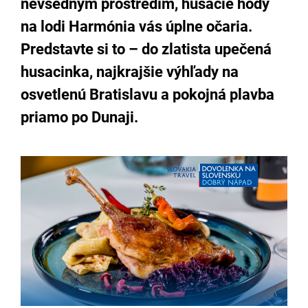
nevšedným prostredím, husacie hody
na lodi Harmónia vás úplne očaria.
Predstavte si to – do zlatista upečená
husacinka, najkrajšie výhľady na
osvetlenú Bratislavu a pokojná plavba
priamo po Dunaji.