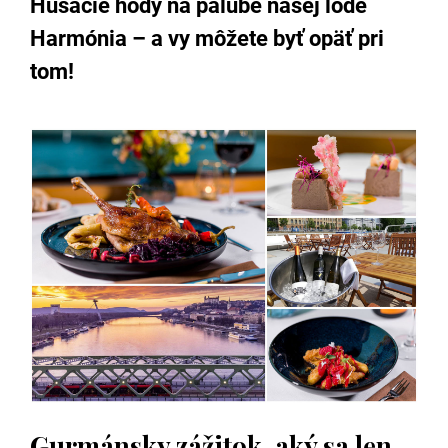
Husacie hody na palube našej lode
Harmónia – a vy môžete byť opäť pri
tom!
Gurmánsky zážitok, aký sa len