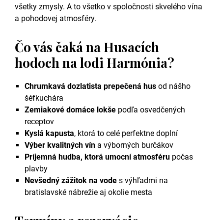
všetky zmysly. A to všetko v spoločnosti skvelého vína
a pohodovej atmosféry.
Čo vás čaká na Husacích
hodoch na lodi Harmónia?
Chrumkavá dozlatista prepečená hus
od nášho
šéfkuchára
Zemiakové domáce lokše
podľa osvedčených
receptov
Kyslá kapusta
, ktorá to celé perfektne doplní
Výber kvalitných vín
a výborných burčákov
Príjemná hudba, ktorá umocní atmosféru
počas
plavby
Nevšedný zážitok na vode
s výhľadmi na
bratislavské nábrežie aj okolie mesta