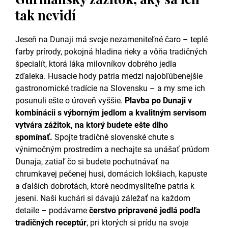
tak nevidí
Jeseň na Dunaji má svoje nezameniteľné čaro – teplé
farby prírody, pokojná hladina rieky a vôňa tradičných
špecialít, ktorá láka milovníkov dobrého jedla
zďaleka. Husacie hody patria medzi najobľúbenejšie
gastronomické tradície na Slovensku – a my sme ich
posunuli ešte o úroveň vyššie.
Plavba po Dunaji v
kombinácii s výborným jedlom a kvalitným servisom
vytvára zážitok, na ktorý budete ešte dlho
spomínať.
Spojte tradičné slovenské chute s
výnimočným prostredím a nechajte sa unášať prúdom
Dunaja, zatiaľ čo si budete pochutnávať na
chrumkavej pečenej husi, domácich lokšiach, kapuste
a ďalších dobrotách, ktoré neodmysliteľne patria k
jeseni. Naši kuchári si dávajú záležať na každom
detaile – podávame
čerstvo pripravené jedlá podľa
tradičných receptúr
, pri ktorých si prídu na svoje