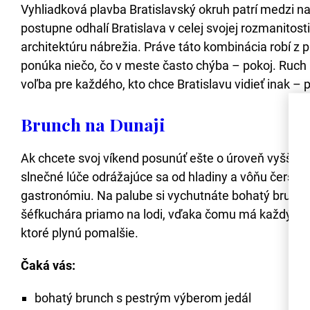
Vyhliadková plavba Bratislavský okruh patrí medzi n
postupne odhalí Bratislava v celej svojej rozmanitost
architektúru nábrežia. Práve táto kombinácia robí z
ponúka niečo, čo v meste často chýba – pokoj. Ruch u
voľba pre každého, kto chce Bratislavu vidieť inak – 
Brunch na Dunaji
Ak chcete svoj víkend posunúť ešte o úroveň vyššie, 
slnečné lúče odrážajúce sa od hladiny a vôňu čerstvo
gastronómiu. Na palube si vychutnáte bohatý brunch p
šéfkuchára priamo na lodi, vďaka čomu má každý chod a
ktoré plynú pomalšie.
Čaká vás:
bohatý brunch s pestrým výberom jedál