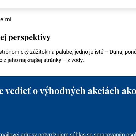
teľmi
šej perspektívy
tronomický zážitok na palube, jedno je isté – Dunaj ponúk
 z jeho najkrajšej stránky – z vody.
e vedieť o výhodných akciách ako
mailovej adresy potvrdzujem súhlas so spracovaním oso