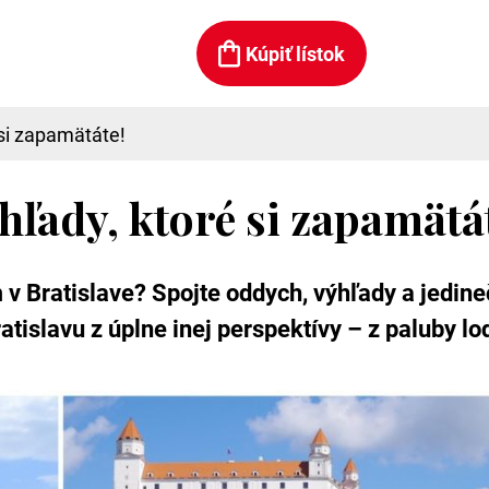
Kúpiť lístok
 si zapamätáte!
hľady, ktoré si zapamätá
 v Bratislave? Spojte oddych, výhľady a jedi
ratislavu z úplne inej perspektívy – z paluby l