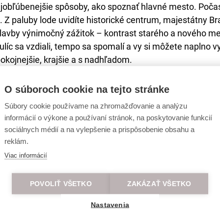
ajobľúbenejšie spôsoby, ako spoznať hlavné mesto. Počas
i. Z paluby lode uvidíte historické centrum, majestátny B
 plavby výnimočný zážitok – kontrast starého a nového me
líc sa vzdiali, tempo sa spomalí a vy si môžete naplno v
pokojnejšie, krajšie a s nadhľadom.
O súboroch cookie na tejto stránke
Súbory cookie používame na zhromažďovanie a analýzu
Brunch na Dunaji je presne ten zážitok, ktorý hľadáte. Pr
informácií o výkone a používaní stránok, na poskytovanie funkcií
 pripraveného jedla. Táto plavba spája to najlepšie – po
sociálnych médií a na vylepšenie a prispôsobenie obsahu a
ripravený z čerstvých surovín, ktorý ponúka kombináciu 
reklám.
utentickú chuť a kvalitu. Brunch na Dunaji nie je len o j
Viac informácií
POVOLIŤ VŠETKO
ZAKÁZAŤ VŠETKO
Nastavenia