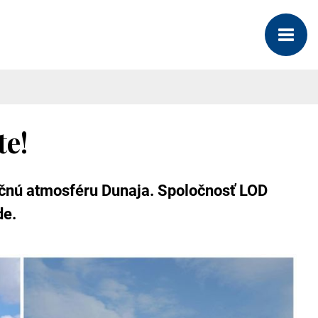
te!
nečnú atmosféru Dunaja. Spoločnosť LOD
ode.