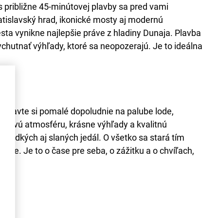
 približne 45-minútovej plavby sa pred vami
ratislavský hrad, ikonické mosty aj modernú
sta vynikne najlepšie práve z hladiny Dunaja. Plavba
ychutnať výhľady, ktoré sa neopozerajú. Je to ideálna
edstavte si pomalé dopoludnie na palube lode,
hodovú atmosféru, krásne výhľady a kvalitnú
sladkých aj slaných jedál. O všetko sa stará tím
edle. Je to o čase pre seba, o zážitku a o chvíľach,