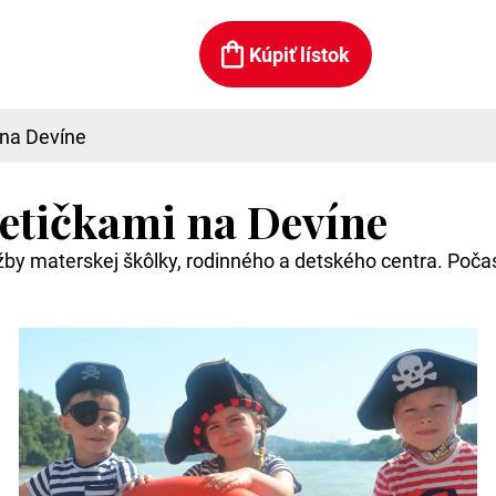
Kúpiť lístok
 na Devíne
detičkami na Devíne
žby materskej škôlky, rodinného a detského centra. Počas 