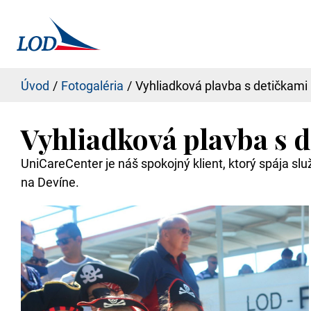
Úvod
Fotogaléria
Vyhliadková plavba s detičkami
Vyhliadková plavba s 
UniCareCenter je náš spokojný klient, ktorý spája slu
na Devíne.