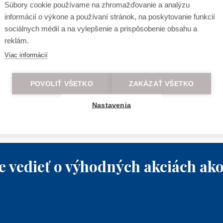
Súbory cookie používame na zhromažďovanie a analýzu
informácií o výkone a používaní stránok, na poskytovanie funkcií
sociálnych médií a na vylepšenie a prispôsobenie obsahu a
reklám.
Viac informácií
POVOLIŤ VŠETKO
ZAKÁZAŤ VŠETKO
Nastavenia
e vedieť o výhodných akciách ako