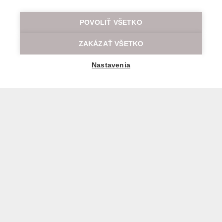
POVOLIŤ VŠETKO
ZAKÁZAŤ VŠETKO
Nastavenia
Všeobecné obchodné a prepravné podmienky
© 2026 Všetky práva vyhradené LOD.sk