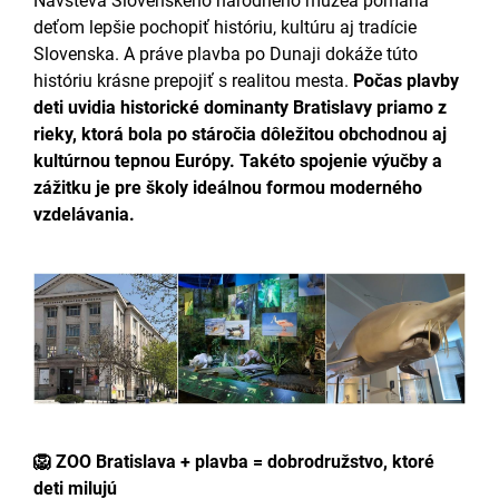
Návšteva Slovenského národného múzea pomáha
deťom lepšie pochopiť históriu, kultúru aj tradície
Slovenska. A práve plavba po Dunaji dokáže túto
históriu krásne prepojiť s realitou mesta.
Počas plavby
deti uvidia historické dominanty Bratislavy priamo z
rieky, ktorá bola po stáročia dôležitou obchodnou aj
kultúrnou tepnou Európy. Takéto spojenie výučby a
zážitku je pre školy ideálnou formou moderného
vzdelávania.
🦁 ZOO Bratislava + plavba = dobrodružstvo, ktoré
deti milujú