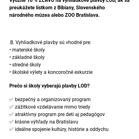
Využite 10 % ZĽAVU na vyhliadkové plavby LOD, ak sa
preukážete lístkom z Bibiany, Slovenského
národného múzea alebo ZOO Bratislava.
🚢 Vyhliadkové plavby sú vhodné pre:
• materské školy
• základné školy
• stredné školy
• školské výlety a koncoročné exkurzie
Prečo si školy vyberajú plavby LOD?
✅ bezpečný a organizovaný program
✅ zážitkové vzdelávanie mimo triedy
✅ atraktívny program pre deti aj pedagógov
✅ krásne výhľady na Bratislavu
✅ ideálne spojenie kultúry, histórie a oddychu