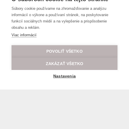
Súbory cookie používame na zhromažďovanie a analýzu
informácií o výkone a používaní stránok, na poskytovanie
funkcií sociálnych médií a na vylepšenie a prispôsobenie
obsahu a reklám.
Viac informácií
POVOLIŤ VŠETKO
ZAKÁZAŤ VŠETKO
Nastavenia
Všeobecné obchodné a prepravné podmienky
© 2026 Všetky práva vyhradené LOD.sk