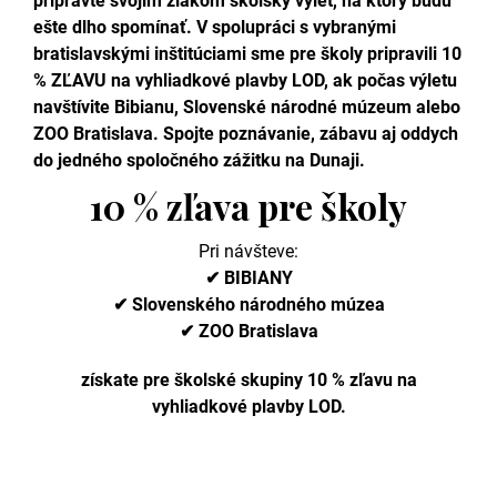
pripravte svojim žiakom školský výlet, na ktorý budú
ešte dlho spomínať. V spolupráci s vybranými
bratislavskými inštitúciami sme pre školy pripravili 10
% ZĽAVU na vyhliadkové plavby LOD, ak počas výletu
navštívite Bibianu, Slovenské národné múzeum alebo
ZOO Bratislava. Spojte poznávanie, zábavu aj oddych
do jedného spoločného zážitku na Dunaji.
10 % zľava pre školy
Pri návšteve:
✔ BIBIANY
✔ Slovenského národného múzea
✔ ZOO Bratislava
získate pre školské skupiny 10 % zľavu na
vyhliadkové plavby LOD.