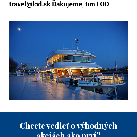
travel@lod.sk Ďakujeme, tím LOD
Chcete vedieť o výhodných
akciách ako prví?